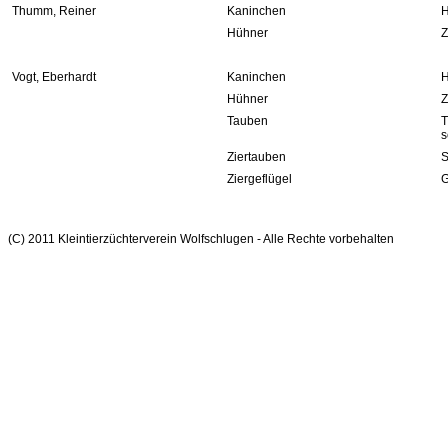
Thumm, Reiner
Kaninchen
H
Hühner
Z
Vogt, Eberhardt
Kaninchen
H
Hühner
Z
Tauben
T
s
Ziertauben
S
Ziergeflügel
G
(C) 2011 Kleintierzüchterverein Wolfschlugen - Alle Rechte vorbehalten