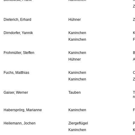
Z
Dieterich, Erhard
Hühner
Z
Dirndorfer, Yannik
Kaninchen
K
Kaninchen
F
Frohmüller, Steffen
Kaninchen
B
Hühner
A
Fuchs, Matthias
Kaninchen
C
Kaninchen
Z
Gaiser, Werner
Tauben
T
r
Habersprörg, Marianne
Kaninchen
F
Heilemann, Jochen
Ziergeflügel
P
Kaninchen
K