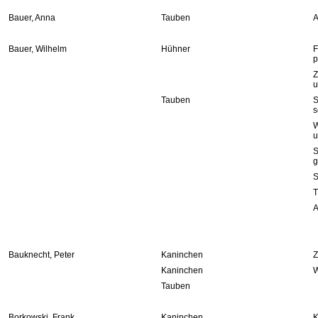
Bauer, Anna
Tauben
A
Bauer, Wilhelm
Hühner
F
p
Z
u
Tauben
S
s
W
u
S
g
S
T
A
Bauknecht, Peter
Kaninchen
Z
Kaninchen
W
Tauben
Borkowski, Frank
Kaninchen
K