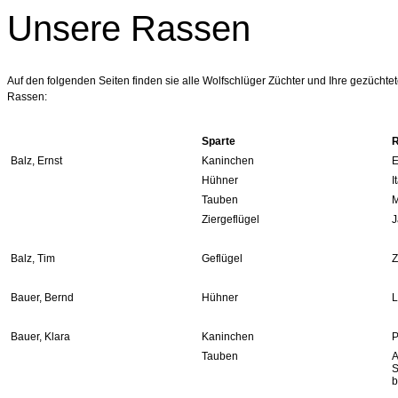
Unsere Rassen
Auf den folgenden Seiten finden sie alle Wolfschlüger Züchter und Ihre gezüchte
Rassen:
Sparte
Balz, Ernst
Kaninchen
E
Hühner
I
Tauben
M
Ziergeflügel
J
Balz, Tim
Geflügel
Z
Bauer, Bernd
Hühner
L
Bauer, Klara
Kaninchen
P
Tauben
A
S
b