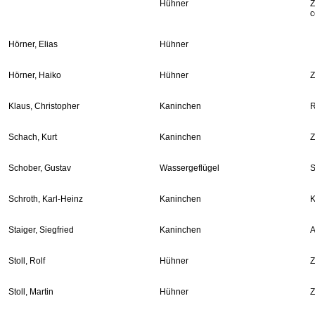
Hühner
Z
c
Hörner, Elias
Hühner
Hörner, Haiko
Hühner
Z
Klaus, Christopher
Kaninchen
R
Schach, Kurt
Kaninchen
Z
Schober, Gustav
Wassergeflügel
S
Schroth, Karl-Heinz
Kaninchen
K
Staiger, Siegfried
Kaninchen
A
Stoll, Rolf
Hühner
Z
Stoll, Martin
Hühner
Z