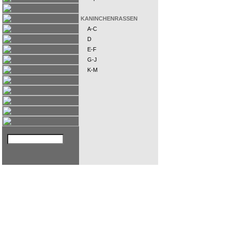
KANINCHENRASSEN
A-C
D
E-F
G-J
K-M