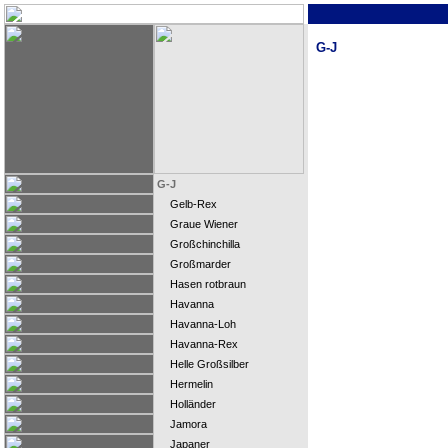
G-J
G-J
Gelb-Rex
Graue Wiener
Großchinchilla
Großmarder
Hasen rotbraun
Havanna
Havanna-Loh
Havanna-Rex
Helle Großsilber
Hermelin
Holländer
Jamora
Japaner