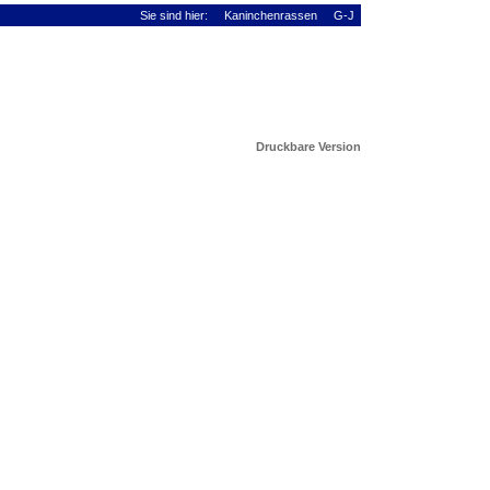
Sie sind hier:
Kaninchenrassen
G-J
Druckbare Version