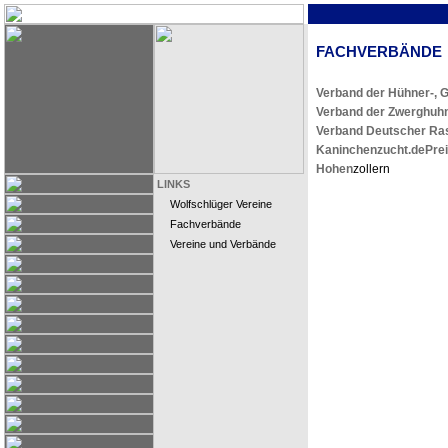
FACHVERBÄNDE
Verband der Hühner-, 
Verband der Zwerghuhn
Verband Deutscher Ras
Kaninchenzucht.de
Pre
Hohen
zollern
LINKS
Wolfschlüger Vereine
Fachverbände
Vereine und Verbände