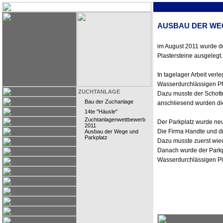
AUSBAU DER WE
im August 2011 wurde d
Plastersteine ausgelegt.
In tagelager Arbeit verl
Wasserdurchlässigen Pfl
ZUCHTANLAGE
Dazu musste der Schott
Bau der Zuchanlage
anschliesend wurden die 
14te "Häusle"
Zuchtanlagenwettbewerb
Der Parkplatz wurde neu 
2011
Die Firma Handte und di
Ausbau der Wege und
Parkplatz
Dazu musste zuerst wie
Danach wurde der Parkp
Wasserdurchlässigen Pla